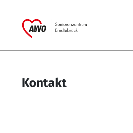
Link zu Home
Service Informati
Kontakt
Seniorenzentrum Erndtebrück
Struthstr. 4
57339 Erndtebrück