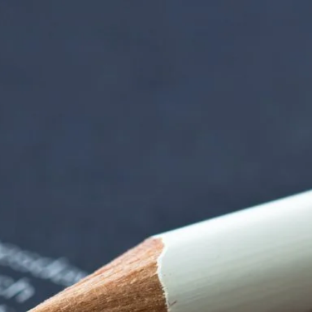
rndtebrück | Termi