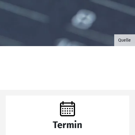
©B.G. 
Quelle
Termin