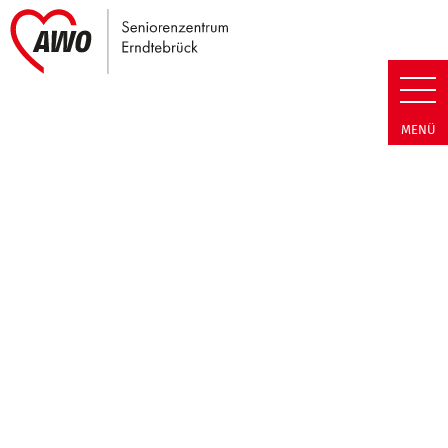
Link zu Home
Seniorenzentrum Erndtebrück |
MENÜ