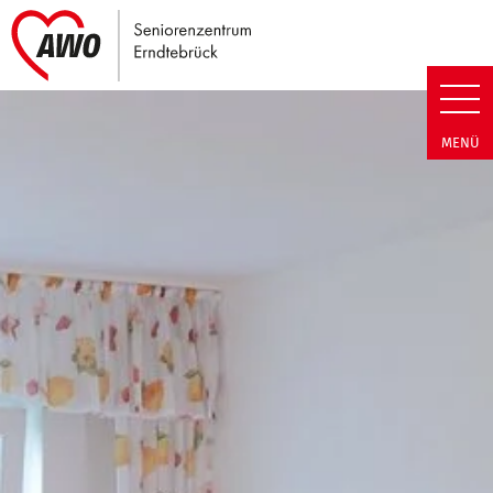
Link zu Home
Seniorenzentrum Erndtebrück |
MENÜ