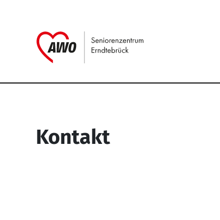
Link zu Home
Service Informati
Kontakt
Seniorenzentrum Erndtebrück
Struthstr. 4
57339 Erndtebrück