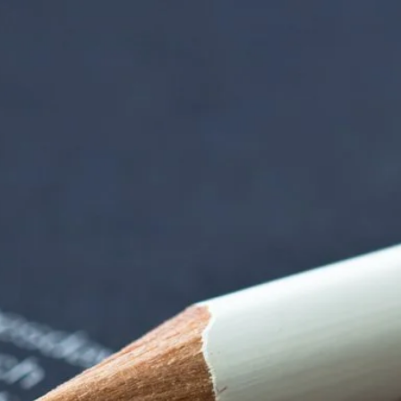
rndtebrück | Termi