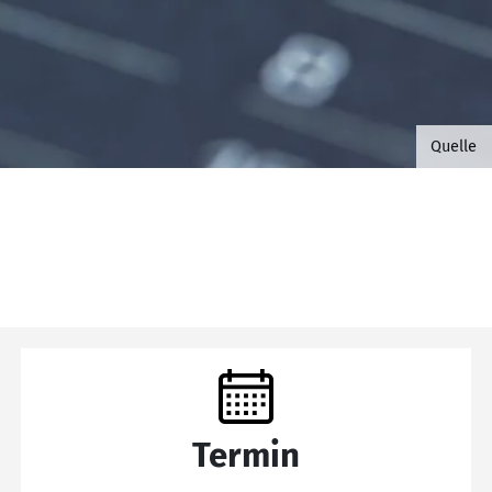
©B.G. 
Quelle
Termin