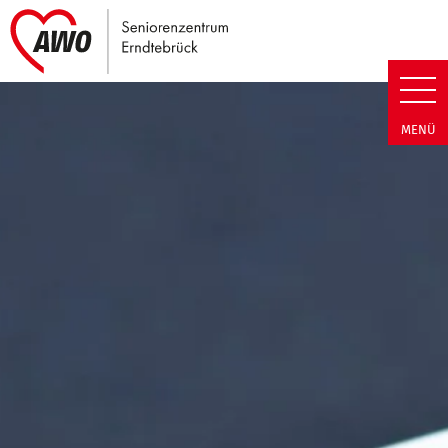
Link zu Home
Seniorenzentrum Erndtebrück |
MENÜ