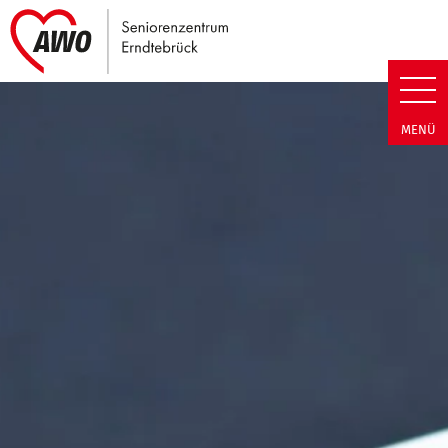
Link zu Home
Seniorenzentrum Erndtebrück |
MENÜ