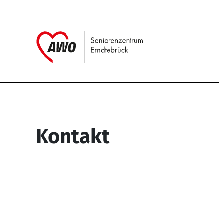
Link zu Home
Service Informati
Kontakt
Seniorenzentrum Erndtebrück
Struthstr. 4
57339 Erndtebrück