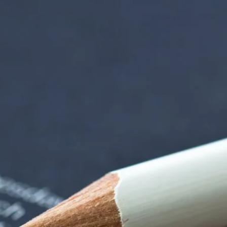
rndtebrück | Termi