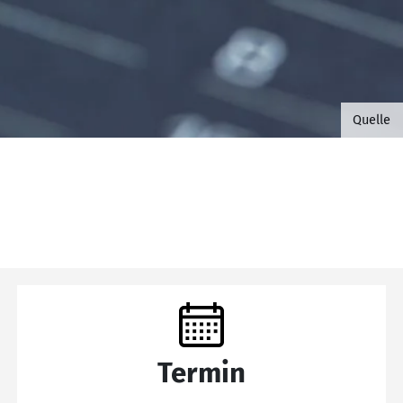
©B.G. 
Quelle
Termin