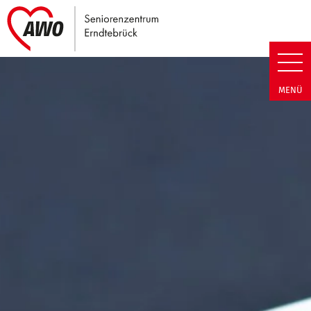
Link zu Home
Seniorenzentrum Erndtebrück |
MENÜ