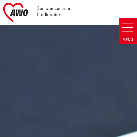
Link zu Home
Seniorenzentrum Erndtebrück |
MENÜ