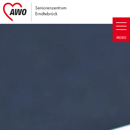
Link zu Home
Seniorenzentrum Erndtebrück |
MENÜ