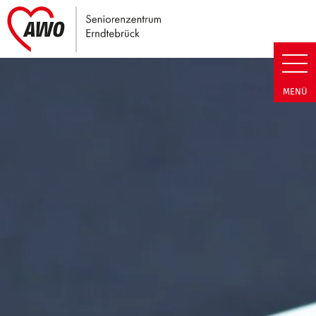
Link zu Home
Seniorenzentrum Erndtebrück |
MENÜ