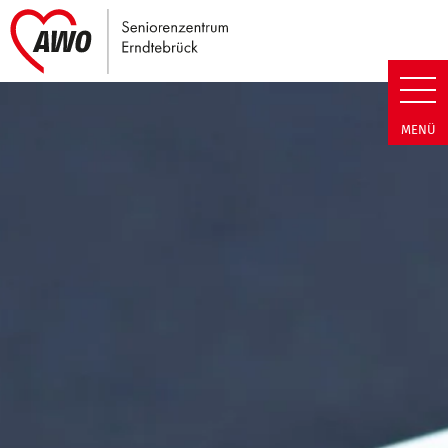
Link zu Home
Seniorenzentrum Erndtebrück |
MENÜ