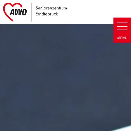
Link zu Home
Seniorenzentrum Erndtebrück |
MENÜ