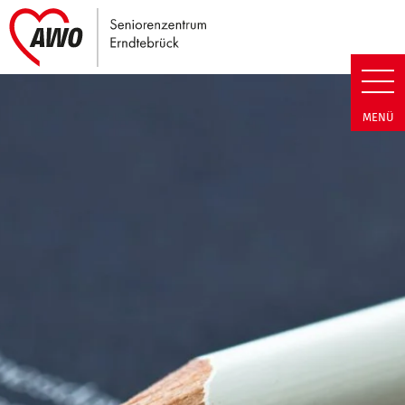
Link zu Home
Seniorenzentrum Erndtebrück |
MENÜ