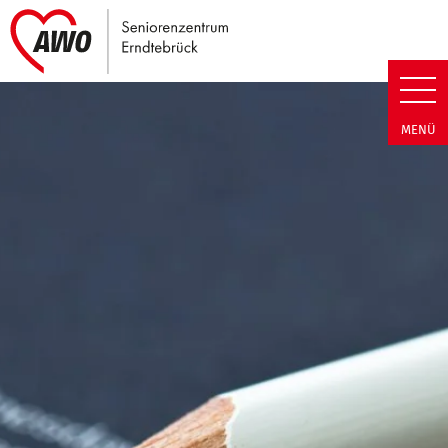
Link zu Home
Seniorenzentrum Erndtebrück |
MENÜ