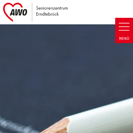
Link zu Home
Seniorenzentrum Erndtebrück |
MENÜ