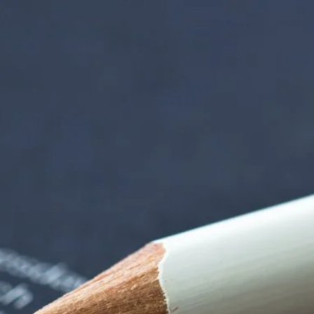
rndtebrück | Termi