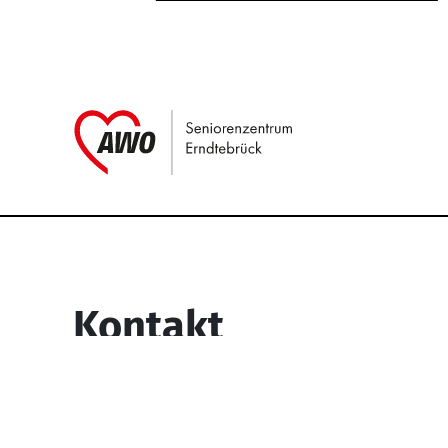
Link zu Home
Service Informati
Kontakt
Seniorenzentrum Erndtebrück
Struthstr. 4
57339 Erndtebrück