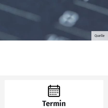
©B.G. 
Quelle
Termin