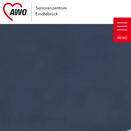
Link zu Home
Seniorenzentrum Erndtebrück |
MENÜ