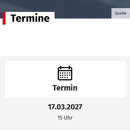
©B.G. P
Quelle
Termine
Termin
17.03.2027
15 Uhr