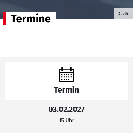
©B.G. P
Quelle
Termine
Termin
03.02.2027
15 Uhr