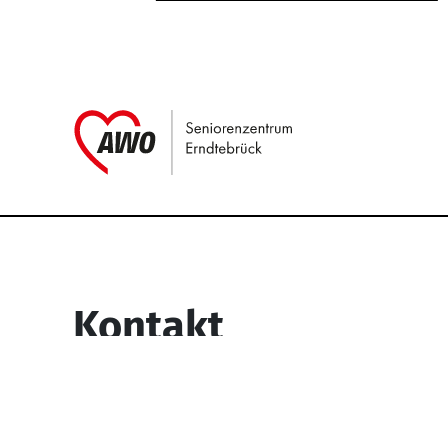
Link zu Home
Service Informati
Kontakt
Seniorenzentrum Erndtebrück
Struthstr. 4
57339 Erndtebrück