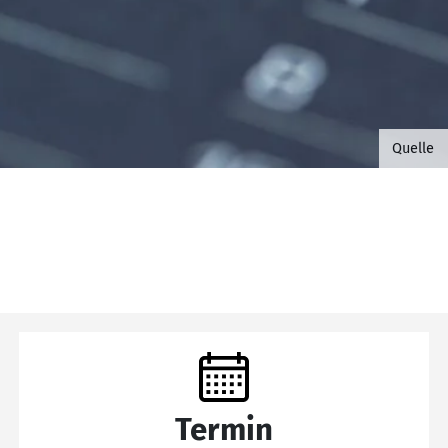
©B.G. 
Quelle
Termin