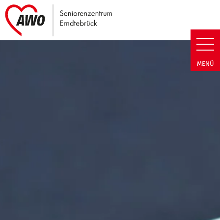
Link zu Home
Seniorenzentrum Erndtebrück |
MENÜ