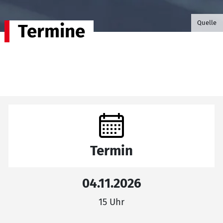
©B.G. P
Quelle
Termine
Termin
04.11.2026
15 Uhr