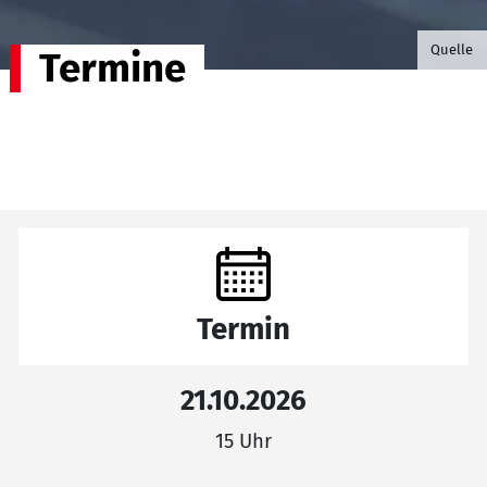
©B.G. P
Quelle
Termine
Termin
21.10.2026
15 Uhr