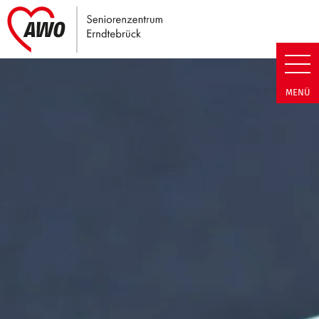
Link zu Home
Seniorenzentrum Erndtebrück |
MENÜ