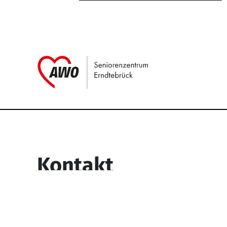
Link zu Home
Service Informati
Kontakt
Seniorenzentrum Erndtebrück
Struthstr. 4
57339 Erndtebrück