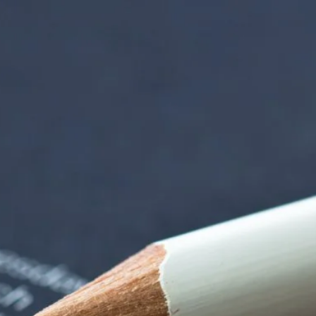
rndtebrück | Termi