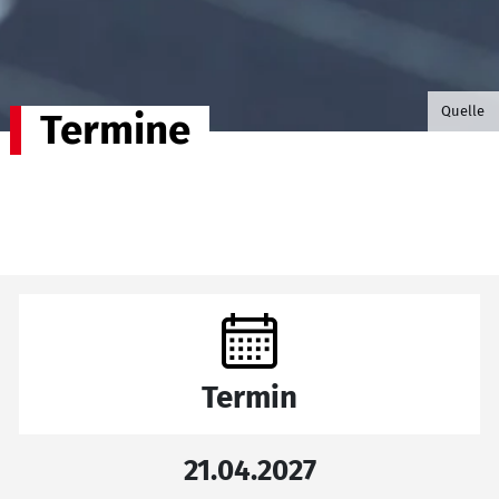
©B.G. P
Quelle
Termine
Termin
21.04.2027