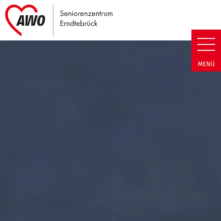
Link zu Home
Seniorenzentrum Erndtebrück |
MENÜ