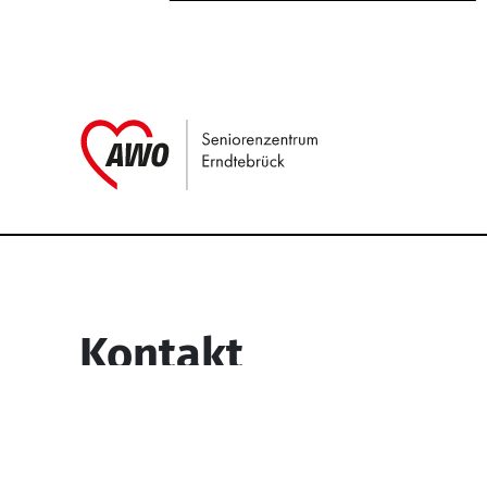
Link zu Home
Service Informati
Kontakt
Seniorenzentrum Erndtebrück
Struthstr. 4
57339 Erndtebrück