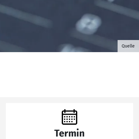
©B.G. 
Quelle
Termin