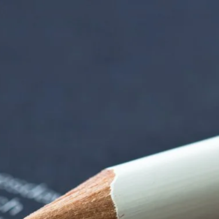
rndtebrück | Termi