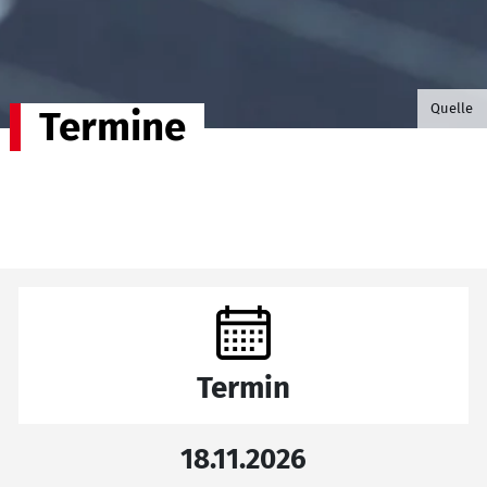
©B.G. P
Quelle
Termine
Termin
18.11.2026