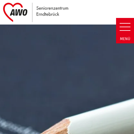
Link zu Home
Seniorenzentrum Erndtebrück |
MENÜ