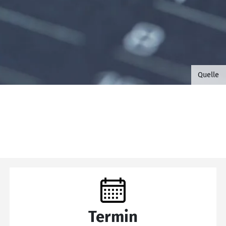
©B.G. 
Quelle
Termin