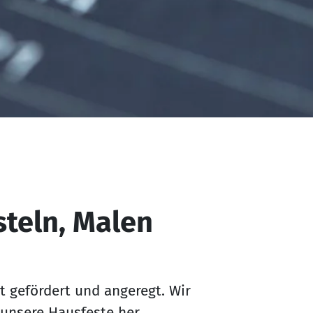
steln, Malen
ät gefördert und angeregt. Wir
 unsere Hausfeste her.