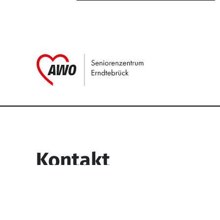
Link zu Home
Service Informati
Kontakt
Seniorenzentrum Erndtebrück
Struthstr. 4
57339 Erndtebrück