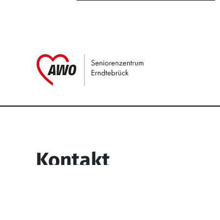
Link zu Home
Service Informati
Kontakt
Seniorenzentrum Erndtebrück
Struthstr. 4
57339 Erndtebrück