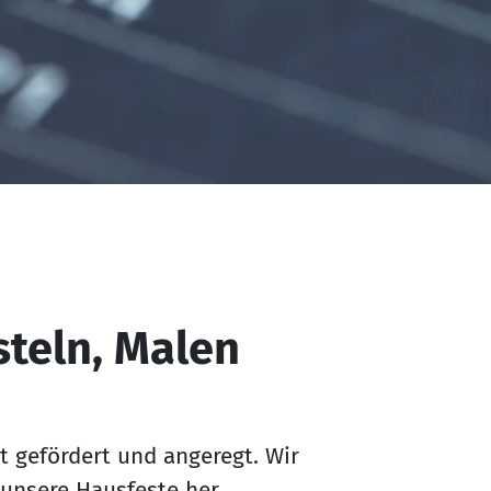
steln, Malen
ät gefördert und angeregt. Wir
 unsere Hausfeste her.