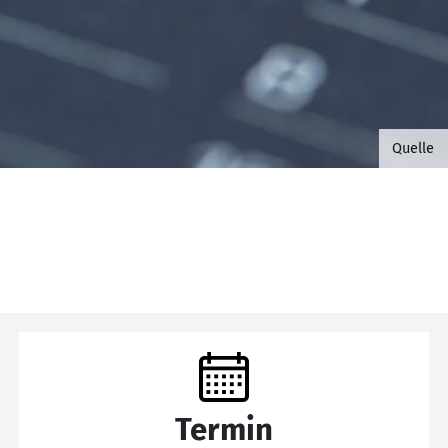
©B.G. 
Quelle
Termin