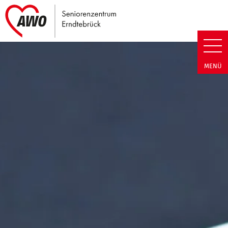
Link zu Home
Seniorenzentrum Erndtebrück |
MENÜ