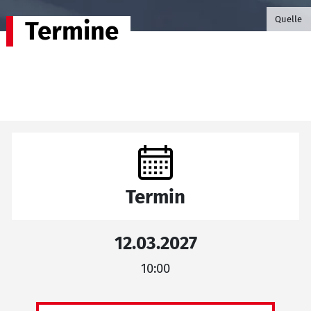
©B.G. P
Quelle
Termine
Termin
12.03.2027
10:00