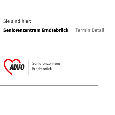
Sie sind hier:
Seniorenzentrum Erndtebrück
Termin Detail
Link zu Home
Service Informationen
Kontakt
Impressum
Nach