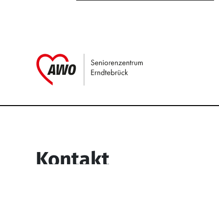
Link zu Home
Service Informati
Kontakt
Seniorenzentrum Erndtebrück
Struthstr. 4
57339 Erndtebrück