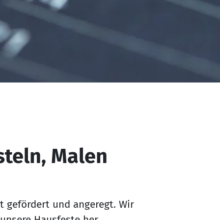
steln, Malen
ät gefördert und angeregt. Wir
 unsere Hausfeste her.