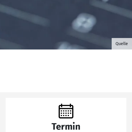
©B.G. 
Quelle
Termin