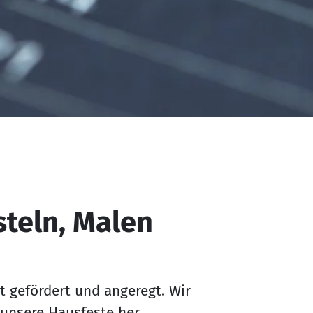
steln, Malen
ät gefördert und angeregt. Wir
 unsere Hausfeste her.