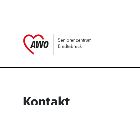
Link zu Home
Service Informati
Kontakt
Seniorenzentrum Erndtebrück
Struthstr. 4
57339 Erndtebrück