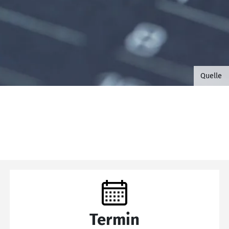
©B.G. 
Quelle
Termin