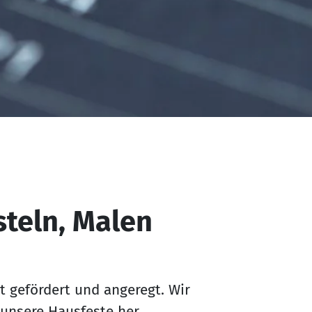
steln, Malen
ät gefördert und angeregt. Wir
 unsere Hausfeste her.