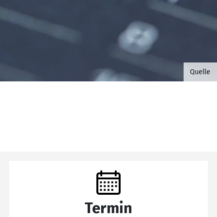
©B.G. 
Quelle
Termin