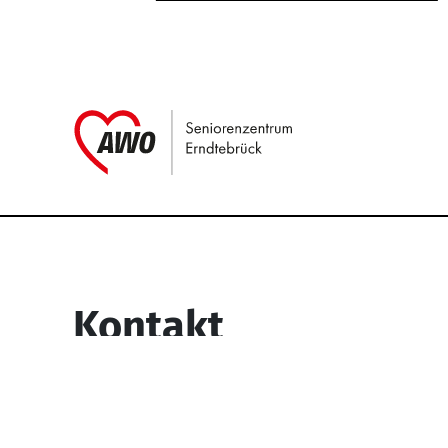
Link zu Home
Service Informati
Kontakt
Seniorenzentrum Erndtebrück
Struthstr. 4
57339 Erndtebrück