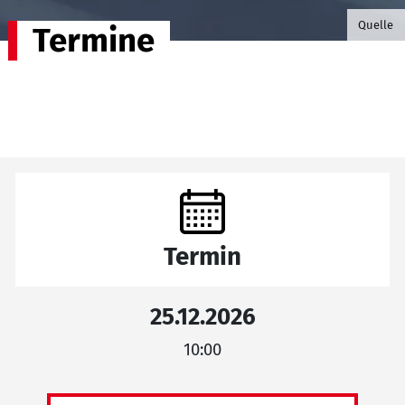
©B.G. P
Quelle
Termine
Termin
25.12.2026
10:00