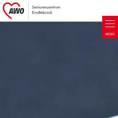
Link zu Home
Seniorenzentrum Erndtebrück |
MENÜ