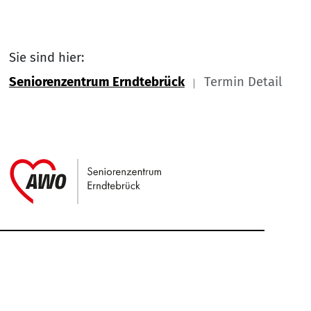
Sie sind hier:
Seniorenzentrum Erndtebrück
Termin Detail
Link zu Home
Service Informationen
Kontakt
Impressum
Nach