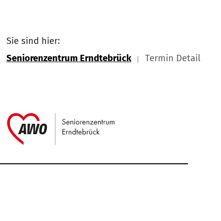
Sie sind hier:
Seniorenzentrum Erndtebrück
Termin Detail
Link zu Home
Service Informationen
Kontakt
Impressum
Nach