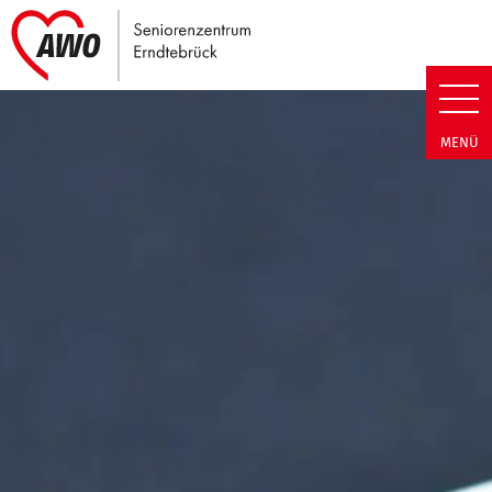
Link zu Home
Seniorenzentrum Erndtebrück |
MENÜ