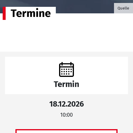
©B.G. P
Quelle
Termine
Termin
18.12.2026
10:00