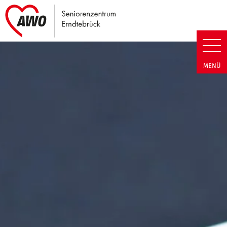
Link zu Home
Seniorenzentrum Erndtebrück |
MENÜ