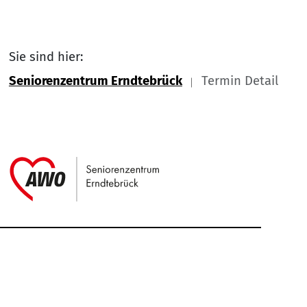
Sie sind hier:
Seniorenzentrum Erndtebrück
Termin Detail
Link zu Home
Service Informationen
Kontakt
Impressum
Nach