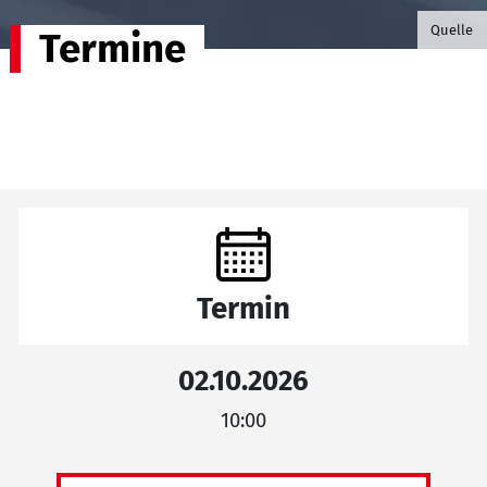
©B.G. P
Quelle
Termine
Termin
02.10.2026
10:00