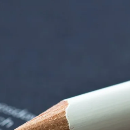
rndtebrück | Termi