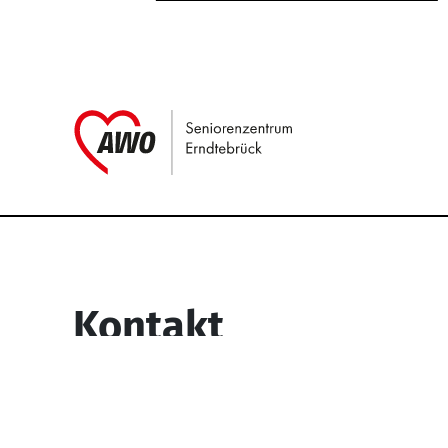
Link zu Home
Service Informati
Kontakt
Seniorenzentrum Erndtebrück
Struthstr. 4
57339 Erndtebrück