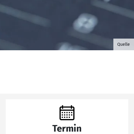
©B.G. 
Quelle
Termin