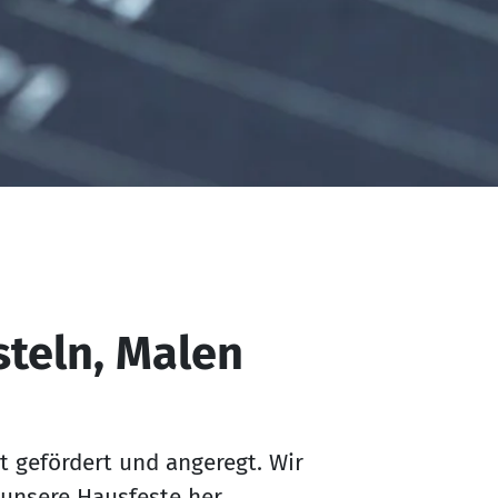
steln, Malen
ät gefördert und angeregt. Wir
 unsere Hausfeste her.