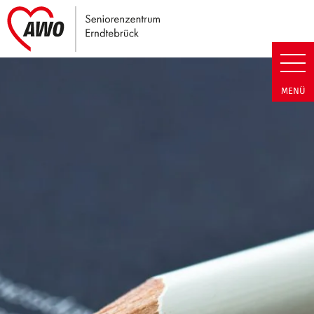
Link zu Home
Seniorenzentrum Erndtebrück |
MENÜ