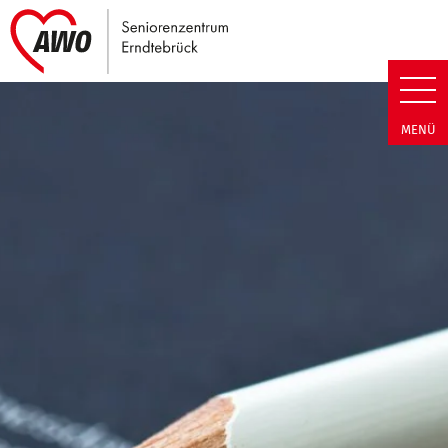
Link zu Home
Seniorenzentrum Erndtebrück |
MENÜ