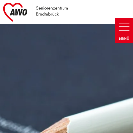
Link zu Home
Seniorenzentrum Erndtebrück |
MENÜ