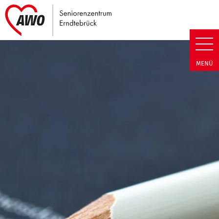
Link zu Home
Seniorenzentrum Erndtebrück |
MENÜ