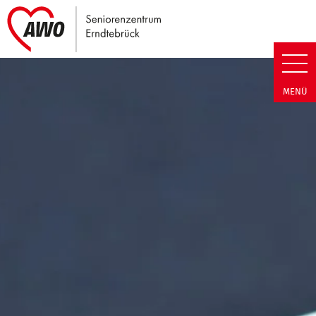
Link zu Home
Seniorenzentrum Erndtebrück |
MENÜ