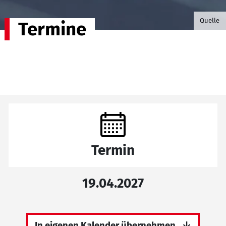
©B.G. P
Quelle
Termine
Termin
19.04.2027
In eigenen Kalender übernehmen