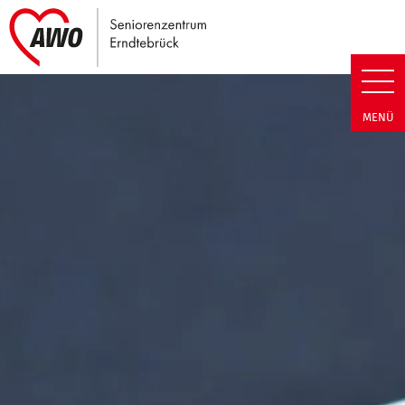
Link zu Home
Seniorenzentrum Erndtebrück |
MENÜ