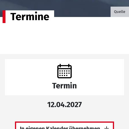
©B.G. P
Quelle
Termine
Termin
12.04.2027
In eigenen Kalender übernehmen