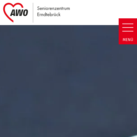
Link zu Home
Seniorenzentrum Erndtebrück |
MENÜ