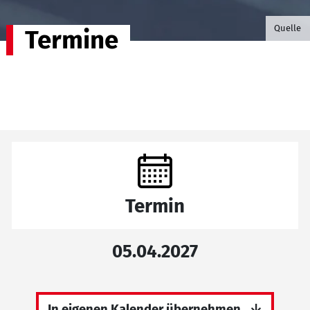
©B.G. P
Quelle
Termine
Termin
05.04.2027
In eigenen Kalender übernehmen