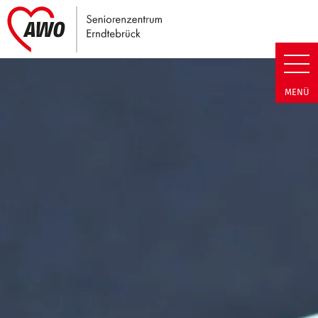
Link zu Home
Seniorenzentrum Erndtebrück |
MENÜ