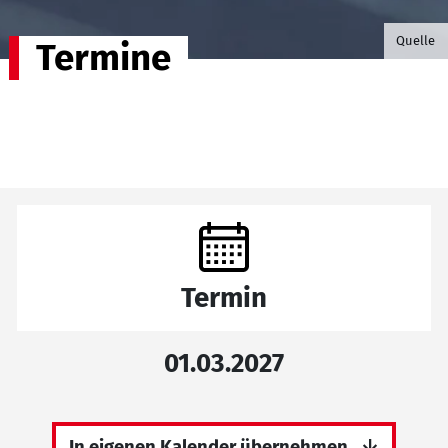
©B.G. P
Quelle
Termine
Termin
01.03.2027
In eigenen Kalender übernehmen