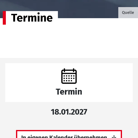
©B.G. P
Quelle
Termine
Termin
18.01.2027
In eigenen Kalender übernehmen