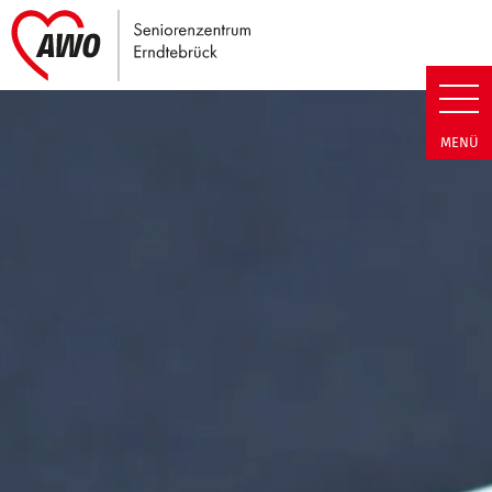
Link zu Home
Seniorenzentrum Erndtebrück |
MENÜ