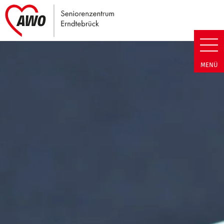
Link zu Home
Seniorenzentrum Erndtebrück |
MENÜ