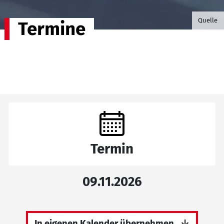
©B.G. P
Quelle
Termine
Termin
09.11.2026
In eigenen Kalender übernehmen