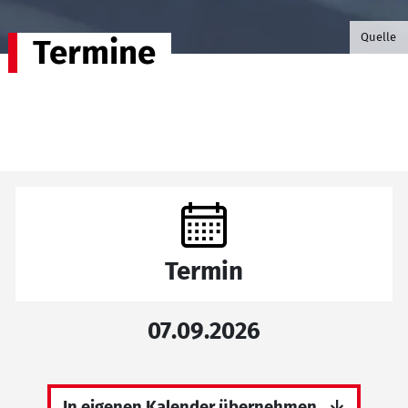
©B.G. P
Quelle
Termine
Termin
07.09.2026
In eigenen Kalender übernehmen