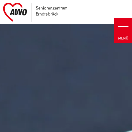
Link zu Home
Seniorenzentrum Erndtebrück |
MENÜ