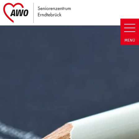
Link zu Home
Seniorenzentrum Erndtebrück |
MENÜ