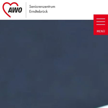
Link zu Home
Seniorenzentrum Erndtebrück |
MENÜ