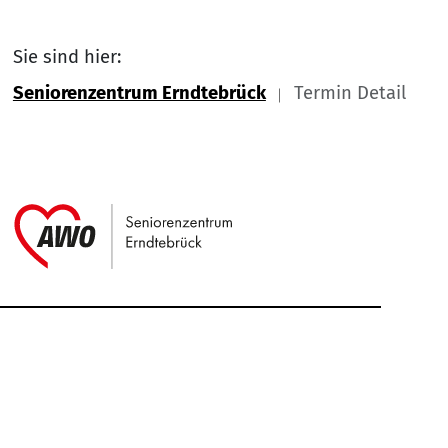
Sie sind hier:
Seniorenzentrum Erndtebrück
Termin Detail
Link zu Home
Service Informationen
Kontakt
Impressum
Nach