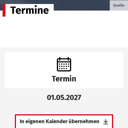
©B.G. P
Quelle
Termine
Termin
01.05.2027
In eigenen Kalender übernehmen